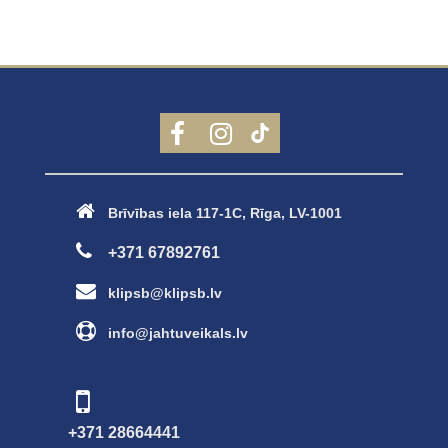
Brīvības iela 117-1C, Rīga, LV-1001
+371 67892761
klipsb@klipsb.lv
info@jahtuveikals.lv
+371 28664441