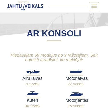
Skip
Toggle
to
navigatio
content
AR KONSOLI
Piedāvājam 59 modeļus no 9 ražotājiem. Šeit
noteikti atradīsiet, ko meklējat!
Airu laivas
Motorlaivas
0 modeļi
22 modeļi
Kuteri
Motorjahtas
34 modeļi
18 modeļi