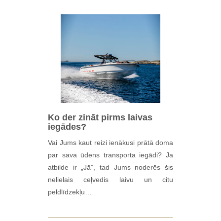
Ko der zināt pirms laivas
iegādes?
Vai Jums kaut reizi ienākusi prātā doma
par sava ūdens transporta iegādi? Ja
atbilde ir „Jā”, tad Jums noderēs šis
nelielais ceļvedis laivu un citu
peldlīdzekļu…