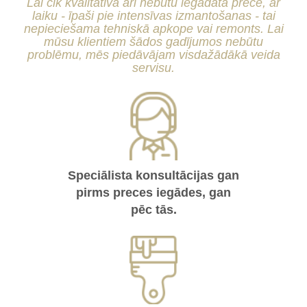
Lai cik kvalitatīva arī nebūtu iegādātā prece, ar
laiku - īpaši pie intensīvas izmantošanas - tai
nepieciešama tehniskā apkope vai remonts. Lai
mūsu klientiem šādos gadījumos nebūtu
problēmu, mēs piedāvājam visdažādākā veida
servisu.
Speciālista konsultācijas gan
pirms preces iegādes, gan
pēc tās.