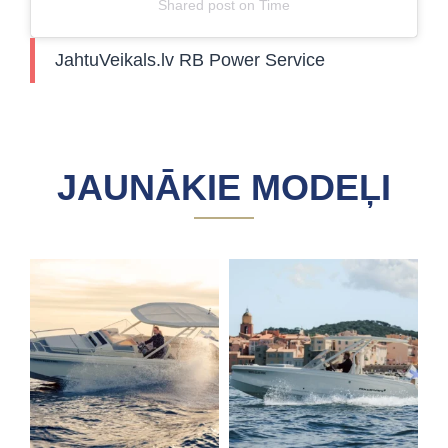
Shared post
on
Time
JahtuVeikals.lv RB Power Service
JAUNĀKIE MODEĻI