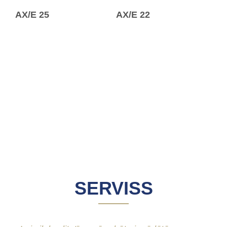
AX/E 25
AX/E 22
A
€
SERVISS