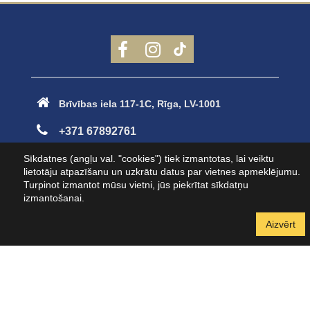
Brīvības iela 117-1C, Rīga, LV-1001
+371 67892761
Sīkdatnes (angļu val. "cookies") tiek izmantotas, lai veiktu
klipsb@klipsb.lv
lietotāju atpazīšanu un uzkrātu datus par vietnes apmeklējumu.
Turpinot izmantot mūsu vietni, jūs piekrītat sīkdatņu
info@jahtuveikals.lv
izmantošanai.
Aizvērt
+371 28664441
Jānis
- Volvo Penta, rezerves daļas, aksesuāri, laivas
+371 28665551
Raimonds
- Jaunas un lietotas laivas
+371 25442221