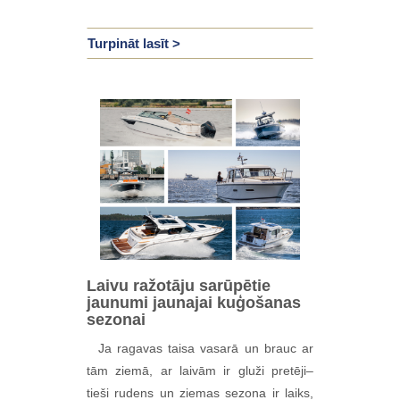
Turpināt lasīt >
Laivu ražotāju sarūpētie
jaunumi jaunajai kuģošanas
sezonai
Ja ragavas taisa vasarā un brauc ar
tām ziemā, ar laivām ir gluži pretēji–
tieši rudens un ziemas sezona ir laiks,