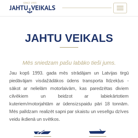
Toggle
navigatio
JAHTU VEIKALS
Mēs sniedzam pašu labāko tieši jums.
Jau kopš 1993. gada mēs strādājam un Latvijas tirgū
piedāvājam visdažādākos ūdens transporta līdzekļus -
sākot ar nelielām motorlaivām, kas paredzētas diviem
cilvēkiem un beidzot ar labiekārtotiem
kuteriem/motorjahtām ar ūdensizspaidu pāri 18 tonnām.
Mēs palīdzam realizēt sapni par skaistu un veselīgu dzīves
veidu ikdienā un svētkos.