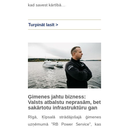
kad savest kārtībā…
Turpināt lasīt >
Ģimenes jahtu bizness:
Valsts atbalstu neprasām, bet
sakārtotu infrastruktūru gan
Rīgā, Ķīpsalā strādājošajā ģimenes
uzņēmumā "RB Power Service", kas