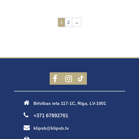
1
2
→
Brīvības iela 117-1C, Rīga, LV-1001
+371 67892761
klipsb@klipsb.lv