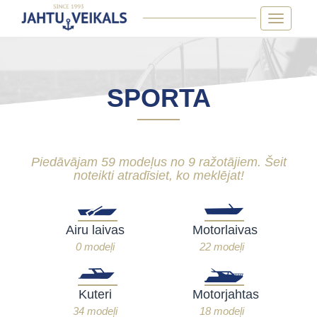
Skip
Toggle
to
navigatio
content
SPORTA
Piedāvājam 59 modeļus no 9 ražotājiem. Šeit
noteikti atradīsiet, ko meklējat!
Airu laivas
Motorlaivas
0 modeļi
22 modeļi
Kuteri
Motorjahtas
34 modeļi
18 modeļi