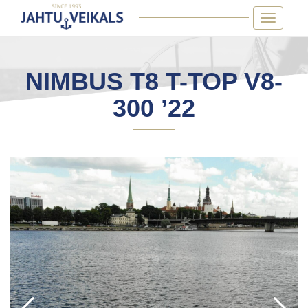
Skip
Toggle
to
navigatio
content
NIMBUS T8 T-TOP V8-
300 ’22