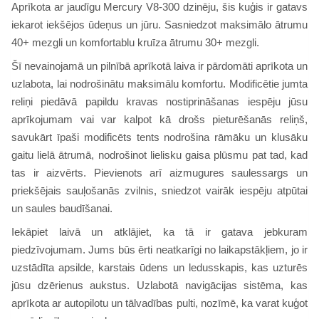
Aprīkota ar jaudīgu Mercury V8-300 dzinēju, šis kuģis ir gatavs
iekarot iekšējos ūdeņus un jūru. Sasniedzot maksimālo ātrumu
40+ mezgli un komfortablu kruīza ātrumu 30+ mezgli.
Šī nevainojamā un pilnībā aprīkotā laiva ir pārdomāti aprīkota un
uzlabota, lai nodrošinātu maksimālu komfortu. Modificētie jumta
reliņi piedāvā papildu kravas nostiprināšanas iespēju jūsu
aprīkojumam vai var kalpot kā drošs pieturēšanās reliņš,
savukārt īpaši modificēts tents nodrošina rāmāku un klusāku
gaitu lielā ātrumā, nodrošinot lielisku gaisa plūsmu pat tad, kad
tas ir aizvērts. Pievienots arī aizmugures saulessargs un
priekšējais sauļošanās zvilnis, sniedzot vairāk iespēju atpūtai
un saules baudīšanai.
Iekāpiet laivā un atklājiet, ka tā ir gatava jebkuram
piedzīvojumam. Jums būs ērti neatkarīgi no laikapstākļiem, jo ir
uzstādīta apsilde, karstais ūdens un ledusskapis, kas uzturēs
jūsu dzērienus aukstus. Uzlabotā navigācijas sistēma, kas
aprīkota ar autopilotu un tālvadības pulti, nozīmē, ka varat kuģot