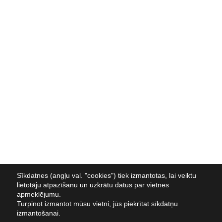
Sīkdatnes (angļu val. "cookies") tiek izmantotas, lai veiktu
lietotāju atpazīšanu un uzkrātu datus par vietnes
apmeklējumu.
Turpinot izmantot mūsu vietni, jūs piekrītat sīkdatņu
izmantošanai.