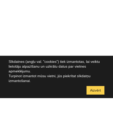
Sīkdatnes (angļu val. "cookies") tiek izmantotas, lai veiktu
lietotāju atpazīšanu un uzkrātu datus par vietnes
apmeklējumu.
Turpinot izmantot mūsu vietni, jūs piekrītat sīkdatņu
izmantošanai.
Aizvērt