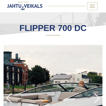
Skip
Toggle
to
navigatio
content
FLIPPER 700 DC