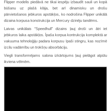
Flipper modelis piedāvā ne tikai iespēju izbaudīt sauli un kopā
būšanu uz plašā klāja, bet arī dinamisku un drošu
pārvietošanos jebkuros apstākļos, ko nodrošina Flipper unikālā
dizaina korpusa konstrukcija un Mercury dzinēju tandēms.
Laivas unikālais “Speedhull” dizains ļauj droši un ātri iet
jebkuros laika apstākļos. Īpaša korpua kontrukcija komplektā ar
vakuuma tehnoloģiju padara korpusu īpaši stingru, kas nozīmē
izcilu vadāmību un trokšņu absorbāciju.
Viegli transformējams salona izkārtojums ļauj pielāgot atpūtu
ikviena vēlmēm.