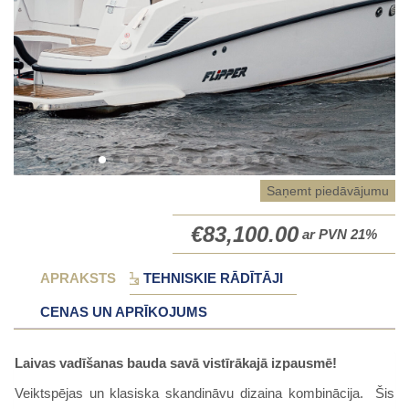
Saņemt piedāvājumu
€
83,100.00
ar PVN 21%
APRAKSTS
TEHNISKIE RĀDĪTĀJI
CENAS UN APRĪKOJUMS
Laivas vadīšanas bauda savā vistīrākajā izpausmē!
Veiktspējas un klasiska skandināvu dizaina kombinācija. Šis