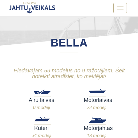
Skip
Toggle
to
navigatio
content
BELLA
Piedāvājam 59 modeļus no 9 ražotājiem. Šeit
noteikti atradīsiet, ko meklējat!
Airu laivas
Motorlaivas
0 modeļi
22 modeļi
Kuteri
Motorjahtas
34 modeļi
18 modeļi