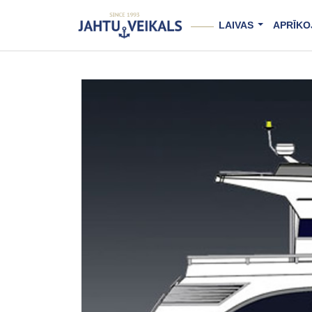
Skip
to
LAIVAS
APRĪKO
content
...