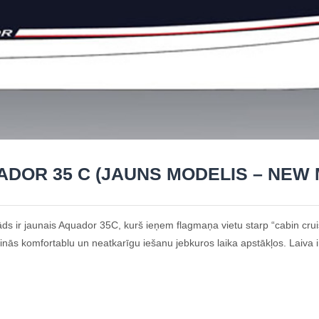
DOR 35 C (JAUNS MODELIS – NEW
 tāds ir jaunais Aquador 35C, kurš ieņem flagmaņa vietu starp “cabin cru
ās komfortablu un neatkarīgu iešanu jebkuros laika apstākļos. Laiva ir i