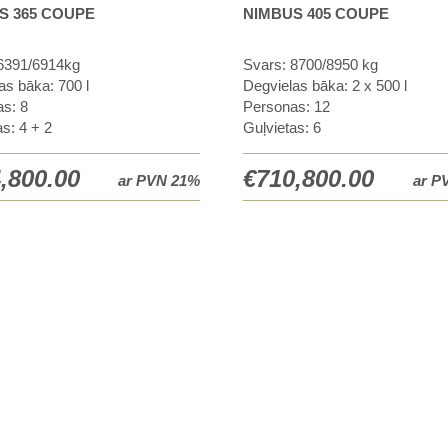
S 365 COUPE
NIMBUS 405 COUPE
6391/6914kg
Svars: 8700/8950 kg
as bāka: 700 l
Degvielas bāka: 2 x 500 l
s: 8
Personas: 12
as: 4 + 2
Guļvietas: 6
,800.00
€
710,800.00
ar PVN 21%
ar P