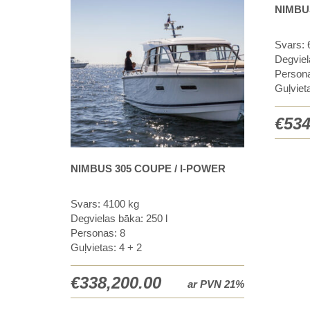
NIMBU
Svars: 
Degviel
Persona
Guļviet
€
534
NIMBUS 305 COUPE / I-POWER
Svars: 4100 kg
Degvielas bāka: 250 l
Personas: 8
Guļvietas: 4 + 2
€
338,200.00
ar PVN 21%