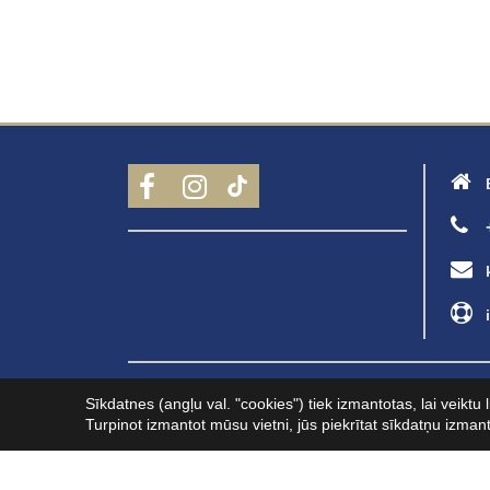
Visas tiesības aizsargātas © 2026
Jahtu Veika
Sīkdatnes (angļu val. "cookies") tiek izmantotas, lai veikt
Turpinot izmantot mūsu vietni, jūs piekrītat sīkdatņu izman