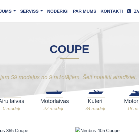
JUMS
SERVISS
NODERĪGI
PAR MUMS
KONTAKTI
ZV
...
...
COUPE
am 59 modeļus no 9 ražotājiem. Šeit noteikti atradīsiet, 
Airu laivas
Motorlaivas
Kuteri
Motor
0 modeļi
22 modeļi
34 modeļi
18 mo