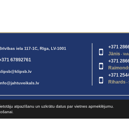
+371 286
Brīvības iela 117-1C, Rīga, LV-1001
Jānis
- Vol
+371 67892761
+371 286
Raimond
klipsb@klipsb.lv
+371 254
Rihards
- 
info@jahtuveikals.lv
ls
u lietotāju atpazīšanu un uzkrātu datus par vietnes apmeklējumu.
tošanai.
Latviešu