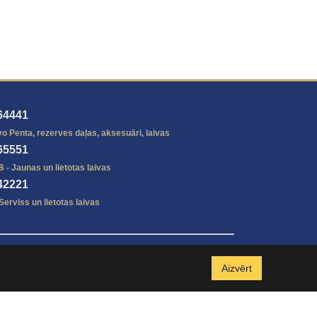
64441
vo Penta, rezerves daļas, aksesuāri, laivas
65551
s
- Jaunas un lietotas laivas
42221
Serviss un lietotas laivas
Aizvērt