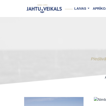
Skip
to
LAIVAS
APRĪKO
content
...
Piedāvāj