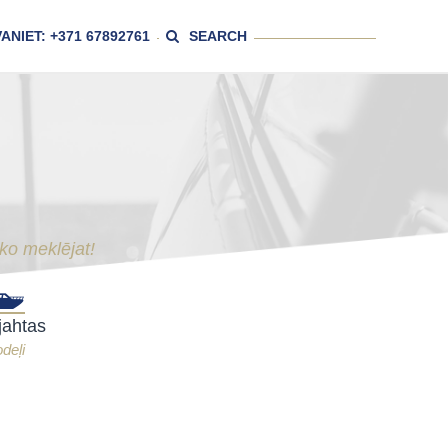
ANIET: +371 67892761
SEARCH
ko meklējat!
jahtas
deļi