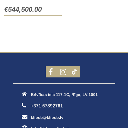
€
544,500.00
Brīvības iela 117-1C, Rīga, LV-1001
+371 67892761
klipsb@klipsb.lv