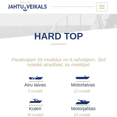
Skip
Toggle
to
navigatio
content
HARD TOP
Piedāvājam 59 modeļus no 9 ražotājiem. Šeit
noteikti atradīsiet, ko meklējat!
Airu laivas
Motorlaivas
0 modeļi
22 modeļi
Kuteri
Motorjahtas
34 modeļi
18 modeļi