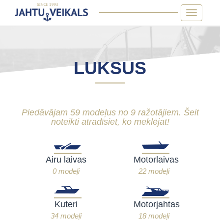
Skip
Toggle
to
navigatio
content
LUKSUS
Piedāvājam 59 modeļus no 9 ražotājiem. Šeit
noteikti atradīsiet, ko meklējat!
Airu laivas
Motorlaivas
0 modeļi
22 modeļi
Kuteri
Motorjahtas
34 modeļi
18 modeļi