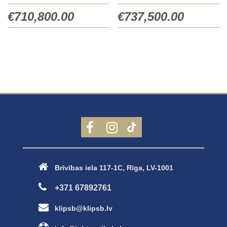
€
710,800.00
€
737,500.00
Brīvības iela 117-1C, Rīga, LV-1001
+371 67892761
klipsb@klipsb.lv