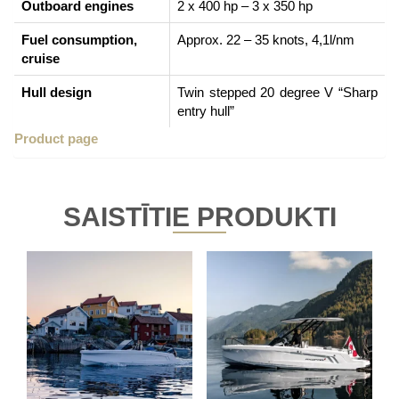
Outboard engines
2 x 400 hp – 3 x 350 hp
Fuel consumption,
Approx. 22 – 35 knots, 4,1l/nm
cruise
Hull design
Twin stepped 20 degree V “Sharp
entry hull”
Product page
SAISTĪTIE PRODUKTI