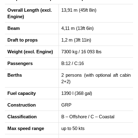
Overall Length (excl.
13,91 m (45ft 8in)
Engine)
Beam
4,11 m (13ft 6in)
Draft to props
1,2 m (3ft 11in)
Weight (excl. Engine)
7300 kg / 16 093 lbs
Passengers
B:12 / C:16
Berths
2 persons (with optional aft cabin
2+2)
Fuel capacity
1390 l (368 gal)
Construction
GRP
Classification
B – Offshore / C – Coastal
Max speed range
up to 50 kts