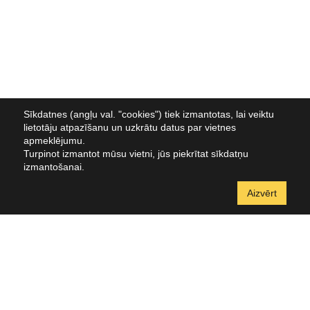
Sīkdatnes (angļu val. "cookies") tiek izmantotas, lai veiktu
lietotāju atpazīšanu un uzkrātu datus par vietnes
apmeklējumu.
Turpinot izmantot mūsu vietni, jūs piekrītat sīkdatņu
izmantošanai.
Aizvērt