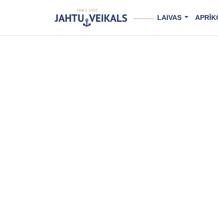
LAIVAS
APRĪK
...