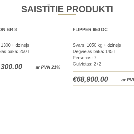
SAISTĪTIE PRODUKTI
ON BR 8
FLIPPER 650 DC
 1300 + dzinējs
Svars: 1050 kg + dzinējs
las bāka: 250 l
Degvielas bāka: 145 l
Personas: 7
Guļvietas: 2+2
,300.00
ar PVN 21%
€
68,900.00
ar PV