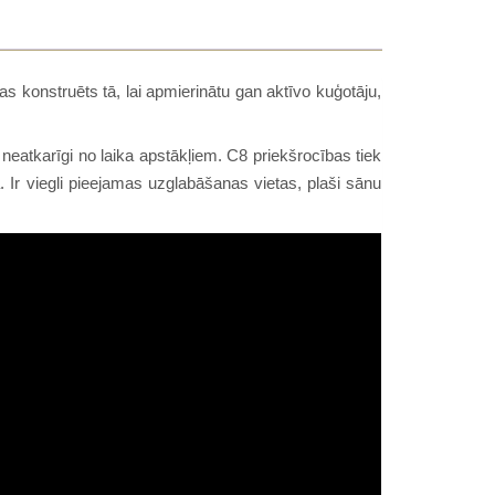
s konstruēts tā, lai apmierinātu gan aktīvo kuģotāju,
 neatkarīgi no laika apstākļiem. C8 priekšrocības tiek
. Ir viegli pieejamas uzglabāšanas vietas, plaši sānu