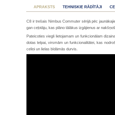
APRAKSTS
TEHNISKIE RĀDĪTĀJI
CE
C8 ir trešais Nimbus Commuter sērijā pēc jaunākajiem
gan ceļotāju, kas plāno tālākus izgājienus ar nakšņo
Pateicoties viegli lietojamam un funkcionālam dizaina
dotas telpai, virsmām un funkcionalitātei, kas nodro
celiņi un lielas bīdāmās durvis.