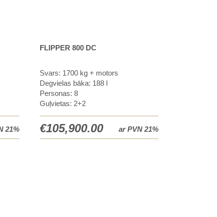
FLIPPER 800 DC
Svars: 1700 kg + motors
Degvielas bāka: 188 l
Personas: 8
Guļvietas: 2+2
€
105,900.00
N 21%
ar PVN 21%