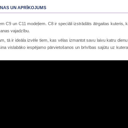
NAS UN APRĪKOJUMS
 C9 un C11 modeļiem. C8 ir speciāli izstrādāts ātrgaitas kuteris, ka
šanas vajadzību.
m, tā ir ideāla izvēle tiem, kas vēlas izmantot savu laivu katru dienu
šina vislabāko iespējamo pārvietošanos un brīvības sajūtu uz kutera