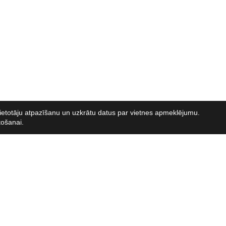
u lietotāju atpazīšanu un uzkrātu datus par vietnes apmeklējumu.
tošanai.
+371 286
Brīvības iela 117-1C, Rīga, LV-1001
Jānis
- Vol
+371 67892761
+371 286
Raimond
klipsb@klipsb.lv
+371 254
Rihards
- 
info@jahtuveikals.lv