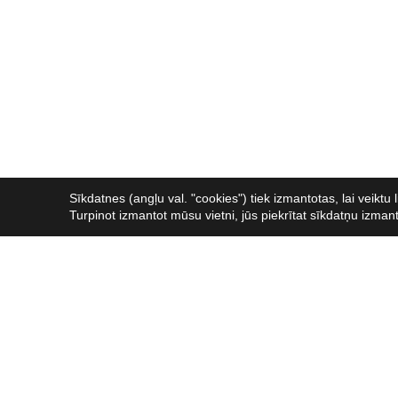
Sīkdatnes (angļu val. "cookies") tiek izmantotas, lai veikt
Turpinot izmantot mūsu vietni, jūs piekrītat sīkdatņu izman