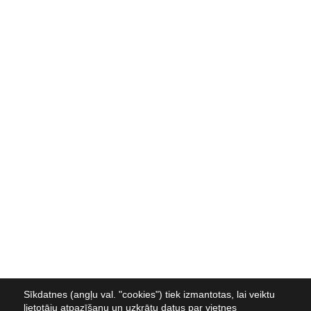
Sīkdatnes (angļu val. "cookies") tiek izmantotas, lai veiktu
lietotāju atpazīšanu un uzkrātu datus par vietnes