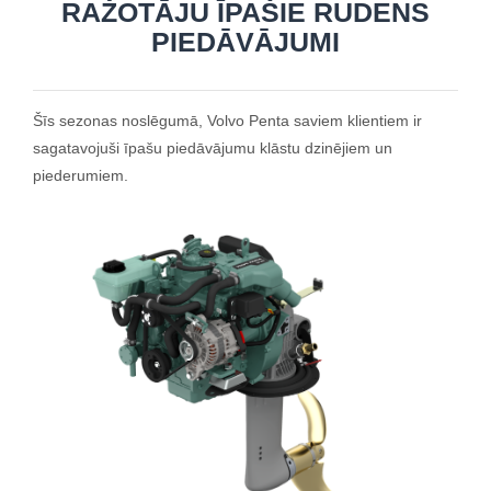
RAŽOTĀJU ĪPAŠIE RUDENS
PIEDĀVĀJUMI
Šīs sezonas noslēgumā, Volvo Penta saviem klientiem ir
sagatavojuši īpašu piedāvājumu klāstu dzinējiem un
piederumiem.