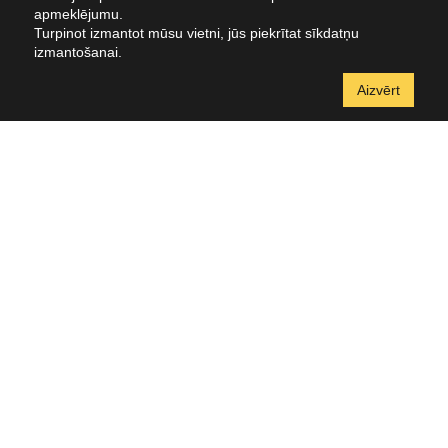
apmeklējumu.
Turpinot izmantot mūsu vietni, jūs piekrītat sīkdatņu
izmantošanai.
Aizvērt
Brīvības iela 117-1C, Rīga, LV-1001
+371 67892761
klipsb@klipsb.lv
info@jahtuveikals.lv
+371 28664441