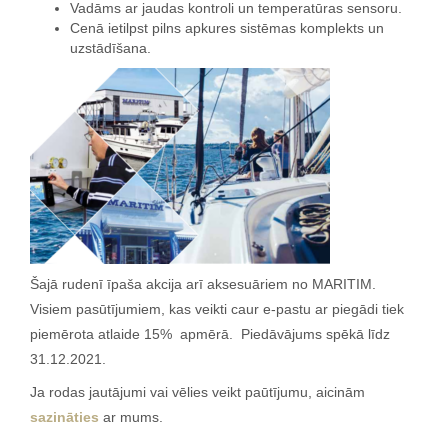
Vadāms ar jaudas kontroli un temperatūras sensoru.
Cenā ietilpst pilns apkures sistēmas komplekts un
uzstādīšana.
Šajā rudenī īpaša akcija arī aksesuāriem no MARITIM.
Visiem pasūtījumiem, kas veikti caur e-pastu ar piegādi tiek
piemērota atlaide 15% apmērā. Piedāvājums spēkā līdz
31.12.2021.
Ja rodas jautājumi vai vēlies veikt paūtījumu, aicinām
sazināties
ar mums.