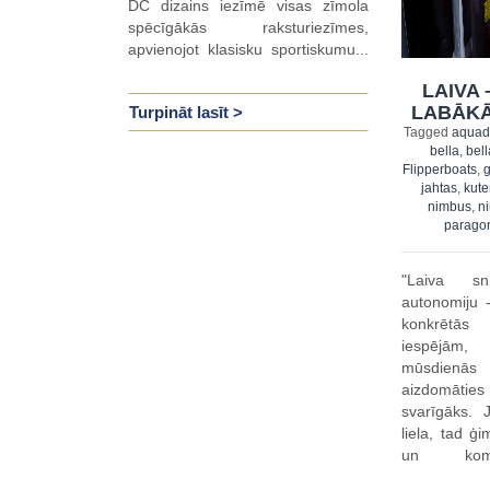
DC dizains iezīmē visas zīmola
spēcīgākās raksturiezīmes,
apvienojot klasisku sportiskumu...
LAIVA 
LABĀKĀ
Turpināt lasīt >
Tagged
aquad
bella
,
bel
Flipperboats
,
jahtas
,
kute
nimbus
,
n
parago
"Laiva s
autonomiju 
konkrētās
iespējām,
mūsdienā
aizdomāties
svarīgāks. J
liela, tad ģ
un komfo