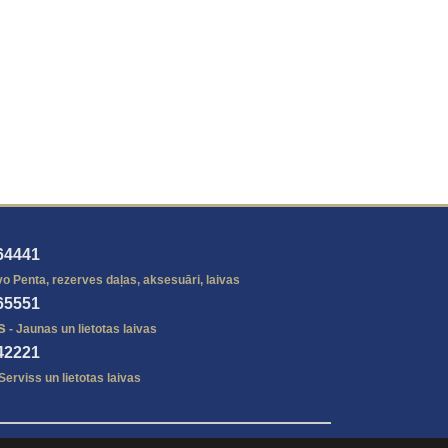
64441
vo Penta, rezerves daļas, aksesuāri, laivas
65551
s
- Jaunas un lietotas laivas
42221
Serviss un lietotas laivas