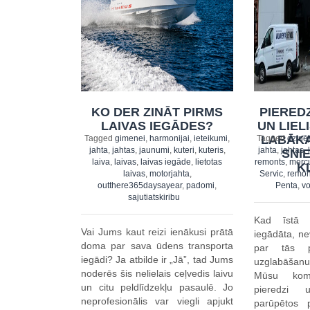
PIERED
KO DER ZINĀT PIRMS
UN LIEL
LAIVAS IEGĀDES?
LABĀKA
Tagged
dzinēj
Tagged
gimenei
,
harmonijai
,
ieteikumi
,
jahta
,
jahtas
,
jahta
,
jahtas
,
jaunumi
,
kuteri
,
kuteris
,
SNI
remonts
,
merc
laiva
,
laivas
,
laivas iegāde
,
lietotas
K
Servic
,
remon
laivas
,
motorjahta
,
Penta
,
vo
outthere365daysayear
,
padomi
,
sajutiatskiribu
Kad īstā 
Vai Jums kaut reizi ienākusi prātā
iegādāta, ne
doma par sava ūdens transporta
par tās p
iegādi? Ja atbilde ir „Jā”, tad Jums
uzglabāša
noderēs šis nelielais ceļvedis laivu
Mūsu koma
un citu peldlīdzekļu pasaulē. Jo
pieredzi 
neprofesionālis var viegli apjukt
parūpētos p