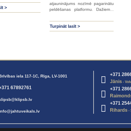
atjauninājums nozīmē pagarinātu
īt >
peldēšanas platformu. Dažiem...
Turpināt lasīt >
+371 286
Brīvības iela 117-1C, Rīga, LV-1001
Jānis
- Vol
+371 67892761
+371 286
Raimond
klipsb@klipsb.lv
+371 254
Rihards
- 
info@jahtuveikals.lv