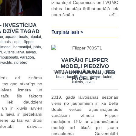
izmantojot Copernicus un LVĢMC
datus. Lietotāju ērtībai portālā tiek
nodrošināta arī...
– INVESTĪCIJA
 DZĪVĒ TAGAD
Turpināt lasīt >
or
,
aquadorboats
,
atputai
,
laboats
,
copei
,
flipper
,
gimenei
,
harmonijai
,
jahta
,
ri
,
kuteris
,
laiva
,
laivas
,
imbusboats
,
Paragon
,
VAIRĀKI FLIPPER
nyachts
,
storebro
MODEĻI PIEDZĪVO
ATJAUNINĀJUMU, JEB
Tagged
aquador
,
atjauninājums
,
bella
,
boats
,
facelift
,
flipper
,
jahtas
,
kuteri
,
niedz arī zināmu
“FACELIFT”
kuteris
,
laivas
- tas gan atkarīgs no
 laivas izmēra un
 taču šis faktors
2019. gada laivošanas sezonas
s liek daudziem
viens no jaunumiem ir, ka Bella
 un ir kļuvis arvien
Boats veikuši atjauninājumus
a laiva ir pietiekami
vairākiem zīmola Flipper
imene uz tās var droši
modeļiem. Līdz ar atjauninājumu
rtabli dzīvot...
modeļi arī tikuši pie jauna
nosaukuma. Galvenokārt