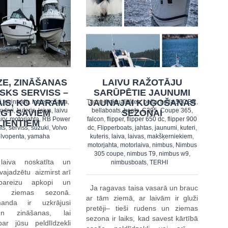
ZE, ZINĀŠANAS
LAIVU RAŽOTĀJU
ISKS SERVISS –
SARŪPĒTIE JAUNUMI
IS, KO VARAM
JAUNAJAI KUĢOŠANAS
i
,
evinrude
,
ieziemošana
,
Tagged
aktualitātes
,
bella
,
bella 550 BR
,
kuteri
,
kuteris
,
laiva
,
laivu
bellaboats
,
boats
,
C305
,
Coupe 365
,
EGT SAVIEM
SEZONAI
ury
,
motorjahta
,
RB Power
falcon
,
flipper
,
flipper 650 dc
,
flipper 900
LIENTIEM
ts
,
serviss
,
suzuki
,
Volvo
dc
,
Flipperboats
,
jahtas
,
jaunumi
,
kuteri
,
lvopenta
,
yamaha
kuteris
,
laiva
,
laivas
,
makšķerniekiem
,
motorjahta
,
motorlaiva
,
nimbus
,
Nimbus
305 coupe
,
nimbus T9
,
nimbus w9
,
laiva noskatīta un
nimbusboats
,
TERHI
vajadzētu aizmirst arī
areizu apkopi un
Ja ragavas taisa vasarā un brauc
nu ziemas sezonā.
ar tām ziemā, ar laivām ir gluži
nda ir uzkrājusi
pretēji– tieši rudens un ziemas
un zināšanas, lai
sezona ir laiks, kad savest kārtībā
ar jūsu peldlīdzekli