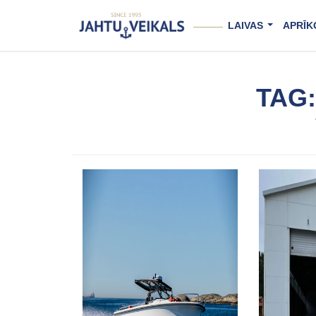
Skip
to
LAIVAS
APRĪK
content
...
TAG