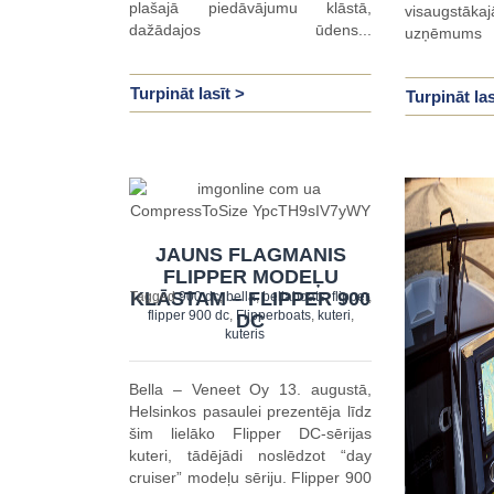
plašajā piedāvājumu klāstā,
visaugstā
dažādajos ūdens...
uzņēmums
Turpināt lasīt >
Turpināt las
JAUNS FLAGMANIS
FLIPPER MODEĻU
KLĀSTAM – FLIPPER 900
Tagged
900 dc
,
bella
,
bellaboats
,
flipper
,
flipper 900 dc
,
Flipperboats
,
kuteri
,
DC
kuteris
Bella – Veneet Oy 13. augustā,
Helsinkos pasaulei prezentēja līdz
šim lielāko Flipper DC-sērijas
kuteri, tādējādi noslēdzot “day
cruiser” modeļu sēriju. Flipper 900